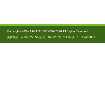
Copyrights WWW.TJWILO.COM 2009-2026.All Righte Reserved
免费热线：4006-022554 座 机：022-26795754 手 机：15122489859