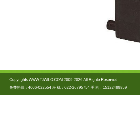
Copyrights WWW.TJWILO.COM 2009-2026.All Righte Reserved
免费热线：4006-022554 座 机：022-26795754 手 机：15122489859