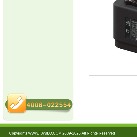
Copyrights WWW.TJWILO.COM 2009-2026.All Righte Reserved