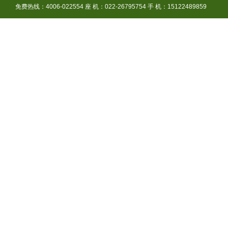
免费热线：4006-022554 座 机：022-26795754 手 机：15122489859