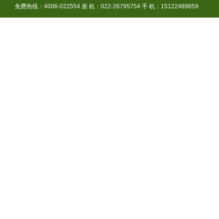
免费热线：4006-022554 座 机：022-26795754 手 机：15122489859