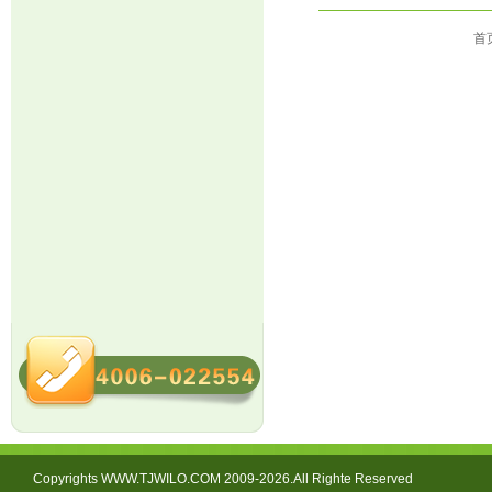
首
Copyrights WWW.TJWILO.COM 2009-2026.All Righte Reserved