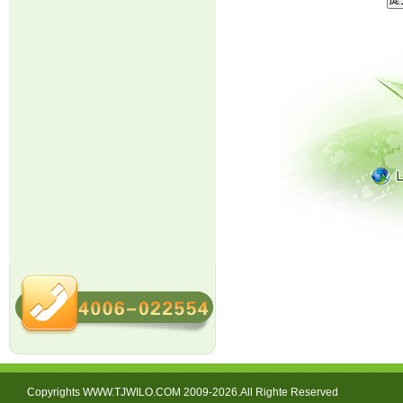
Copyrights WWW.TJWILO.COM 2009-2026.All Righte Reserved