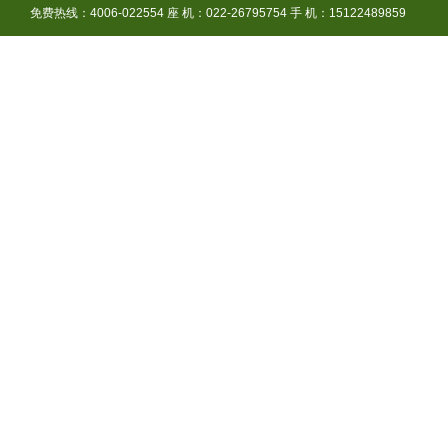
免费热线：4006-022554 座 机：022-26795754 手 机：15122489859